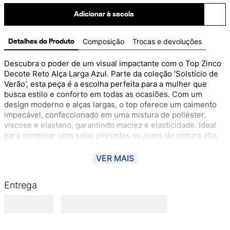
Adicionar à sacola
Composição
Trocas e devoluções
Detalhes do Produto
Descubra o poder de um visual impactante com o Top Zinco 
Decote Reto Alça Larga Azul. Parte da coleção 'Solstício de 
Verão', esta peça é a escolha perfeita para a mulher que 
busca estilo e conforto em todas as ocasiões. Com um 
design moderno e alças largas, o top oferece um caimento 
impecável, confeccionado em uma mistura de poliéster, 
viscose e elastano, garantindo maciez e elasticidade. Ideal 
para combinar com saias plissadas ou jeans de cintura alta, 
este top é a peça-chave que transforma o look do dia para a 
noite. A Zinco convida você a expressar sua autenticidade 
VER MAIS
com confiança e vibração. Sinta-se empoderada, viva 
intensamente cada momento e brilhe em qualquer ocasião!
Entrega