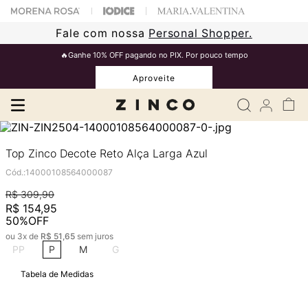
Fale com nossa
Personal Shopper.
🔥Ganhe 10% OFF pagando no PIX. Por pouco tempo
Aproveite
Top Zinco Decote Reto Alça Larga Azul
Cód.
:
14000108564000087
R$
309
,
90
R$
154
,
95
50%
OFF
ou
3
x de
R$
51
,
65
sem juros
PP
P
M
G
Tabela de Medidas