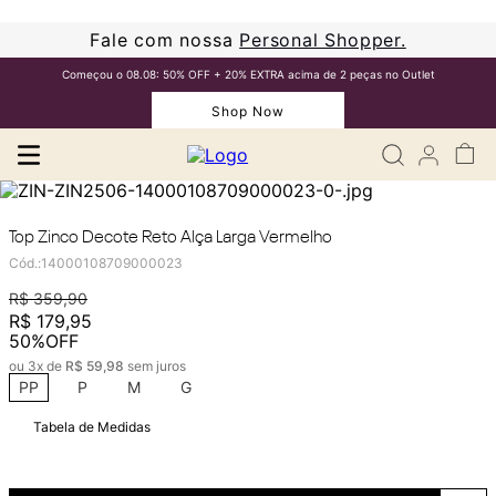
Fale com nossa
Personal Shopper.
Começou o 08.08: 50% OFF + 20% EXTRA acima de 2 peças no Outlet
Shop Now
Top Zinco Decote Reto Alça Larga Vermelho
Cód.
:
14000108709000023
R$
359
,
90
R$
179
,
95
50%
OFF
ou
3
x de
R$
59
,
98
sem juros
PP
P
M
G
Tabela de Medidas