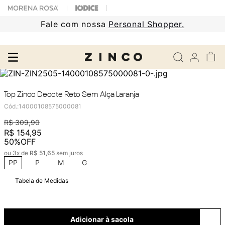
Fale com nossa
Personal Shopper.
Top Zinco Decote Reto Sem Alça Laranja
Cód.
:
14000108575000081
R$
309
,
90
R$
154
,
95
50%
OFF
ou
3
x de
R$
51
,
65
sem juros
PP
P
M
G
Tabela de Medidas
Adicionar à sacola