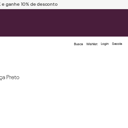
Ganhe 20% OFF na sua 1
Login
Busca
Wishlist
ça Preto