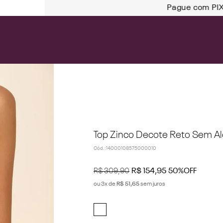
ague com PIX e ganhe 10% de desconto
Top Zinco Decote Reto Sem Al
Cód.
:
14000108575000010
R$
309
,
90
R$
154
,
95
50%
OFF
ou
3
x de
R$
51
,
65
sem juros