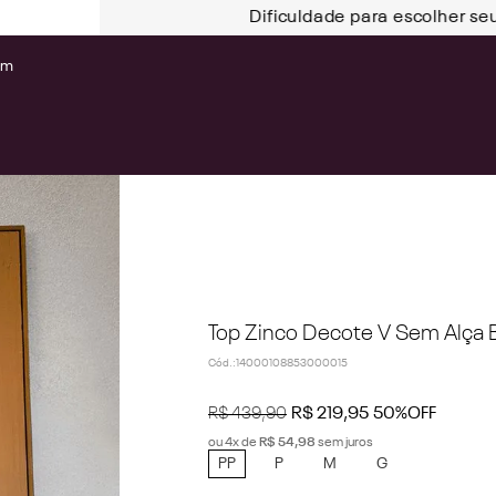
Dificuldade para escolher se
om
Top Zinco Decote V Sem Alça
Cód.
:
14000108853000015
R$
439
,
90
R$
219
,
95
50%
OFF
ou
4
x de
R$
54
,
98
sem juros
PP
P
M
G