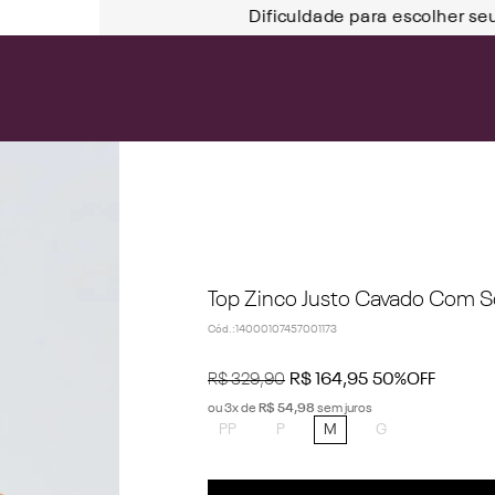
Dificuldade para escolher se
Top Zinco Justo Cavado Com S
Cód.
:
14000107457001173
R$
329
,
90
R$
164
,
95
50%
OFF
ou
3
x de
R$
54
,
98
sem juros
PP
P
M
G