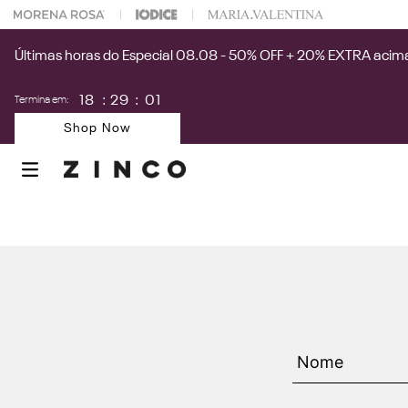
 na sua 1° compra usando o cupom: PRIMEIRAZIN
Últimas horas do Especial 08.08 - 50% OFF + 20% EXTRA acima
18
:
29
:
01
Termina em:
Shop Now