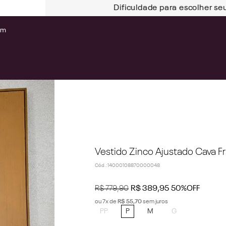
Dificuldade para escolher se
om
Vestido Zinco Ajustado Cava
Cód.
:
14000108870000048
R$
779
,
90
R$
389
,
95
50%
OFF
ou
7
x de
R$
55
,
70
sem juros
PP
P
M
G