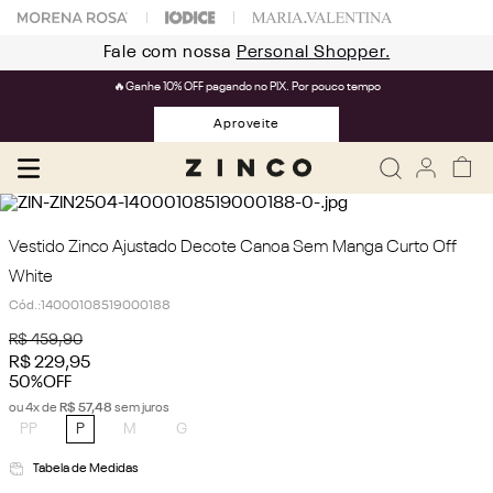
Fale com nossa
Personal Shopper.
🔥Ganhe 10% OFF pagando no PIX. Por pouco tempo
Aproveite
Vestido Zinco Ajustado Decote Canoa Sem Manga Curto Off
White
Cód.
:
14000108519000188
R$
459
,
90
R$
229
,
95
50%
OFF
ou
4
x de
R$
57
,
48
sem juros
PP
P
M
G
Tabela de Medidas