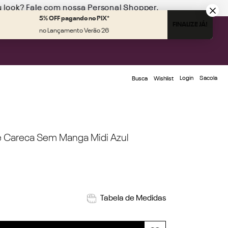
u look?
Fale com nossa Personal Shopper.
5% OFF pagando no PIX*
FINALIZE JÁ!
no Lançamento Verão 26
Login
Busca
Wishlist
e Careca Sem Manga Midi Azul
Tabela de Medidas