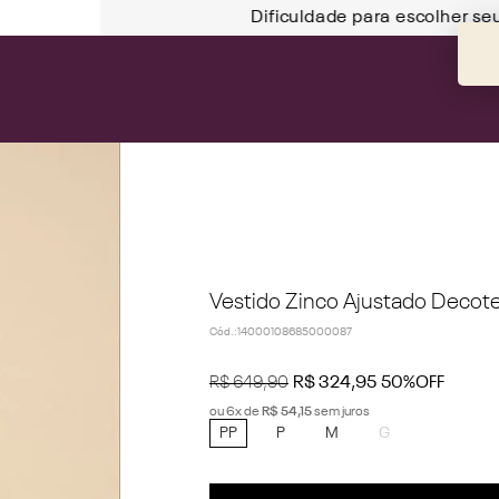
Dificuldade para escolher se
Vestido Zinco Ajustado Decot
Cód.
:
14000108685000087
R$
649
,
90
R$
324
,
95
50%
OFF
ou
6
x de
R$
54
,
15
sem juros
PP
P
M
G