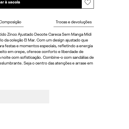
ar à sacola
Composição
Trocas e devoluções
tido Zinco Ajustado Decote Careca Sem Manga Midi 
ilo da coleção El Mar. Com um design ajustado que 
para festas e momentos especiais, refletindo a energia 
ito em crepe, oferece conforto e liberdade de 
à noite com sofisticação. Combine-o com sandálias de 
deslumbrante. Seja o centro das atenções e arrase em 