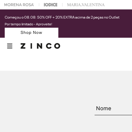
 na sua 1° compra usando o cupom: PRIMEIRAZIN
Começou o 08.08: 50% OFF + 20% EXTRA acima de 2 peças no Outlet
Por tempo limitado - Aproveite!
Shop Now