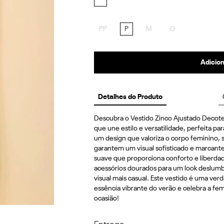
PP
P
M
G
Adicion
Detalhes do Produto
Descubra o Vestido Zinco Ajustado Decot
que une estilo e versatilidade, perfeita pa
um design que valoriza o corpo feminino, 
garantem um visual sofisticado e marcant
suave que proporciona conforto e liberda
acessórios dourados para um look deslumb
visual mais casual. Este vestido é uma verd
essência vibrante do verão e celebra a fem
ocasião!