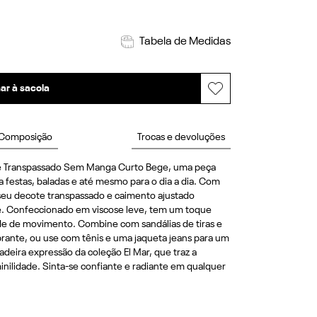
Tabela de Medidas
ar à sacola
Composição
Trocas e devoluções
e Transpassado Sem Manga Curto Bege, uma peça 
ra festas, baladas e até mesmo para o dia a dia. Com 
seu decote transpassado e caimento ajustado 
e. Confeccionado em viscose leve, tem um toque 
de de movimento. Combine com sandálias de tiras e 
rante, ou use com tênis e uma jaqueta jeans para um 
adeira expressão da coleção El Mar, que traz a 
inilidade. Sinta-se confiante e radiante em qualquer 