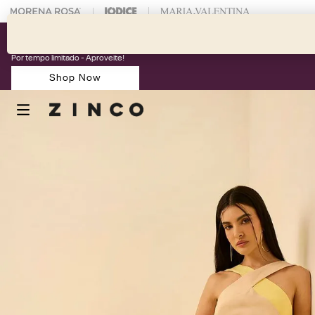
 na sua 1° compra usando o cupom: PRIMEIRAZIN
Começou o 08.08: 50% OFF + 20% EXTRA acima de 2 peças no Outlet
Por tempo limitado - Aproveite!
Shop Now