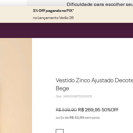
Dificuldade para escolher se
5% OFF pagando no PIX*
no Lançamento Verão 26
Vestido Zinco Ajustado Deco
Bege
Cód.
:
14000108712000015
R$
539
,
90
R$
269
,
95
50%
OFF
ou
5
x de
R$
53
,
99
sem juros