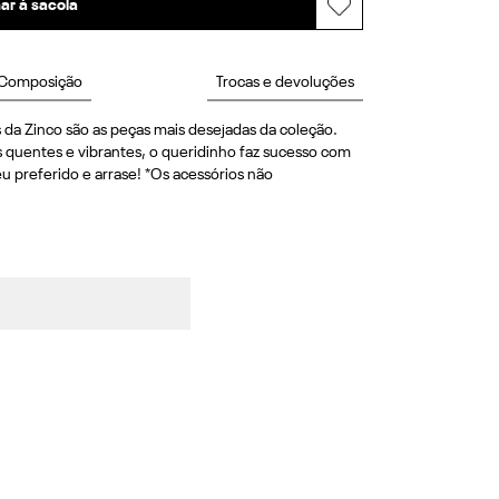
ar à sacola
Composição
Trocas e devoluções
s da Zinco são as peças mais desejadas da coleção. 
quentes e vibrantes, o queridinho faz sucesso com 
u preferido e arrase! *Os acessórios não 