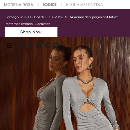
 na sua 1° compra usando o cupom: PRIMEIRAZIN
Começou o 08.08: 50% OFF + 20% EXTRA acima de 2 peças no Outlet
Por tempo limitado - Aproveite!
Shop Now