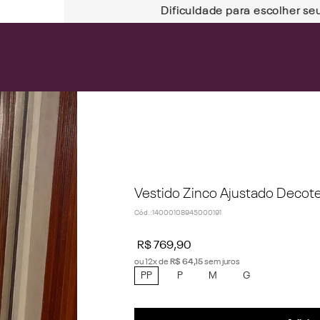
Dificuldade para escolher se
Vestido Zinco Ajustado Decot
Cód.
:
14000108945000191
R$
769
,
90
ou
12
x de
R$
64
,
15
sem juros
PP
P
M
G