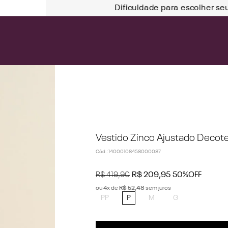
Dificuldade para escolher se
Vestido Zinco Ajustado Decot
Cód.
:
14000108458000087
R$
419
,
90
R$
209
,
95
50%
OFF
ou
4
x de
R$
52
,
48
sem juros
PP
P
M
G