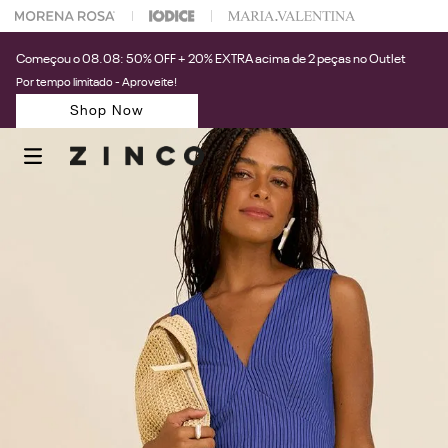
 na sua 1° compra usando o cupom: PRIMEIRAZIN
Começou o 08.08: 50% OFF + 20% EXTRA acima de 2 peças no Outlet
Por tempo limitado - Aproveite!
Shop Now