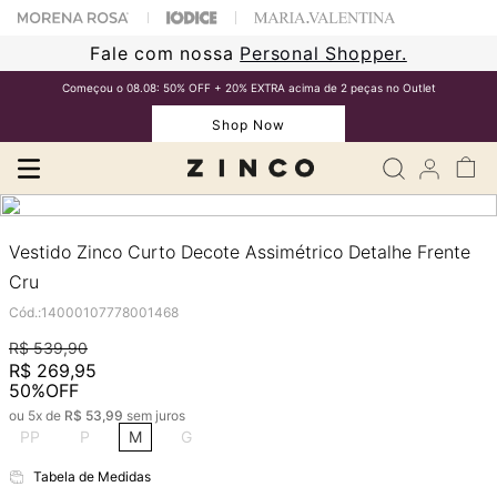
Fale com nossa
Personal Shopper.
Começou o 08.08: 50% OFF + 20% EXTRA acima de 2 peças no Outlet
Shop Now
Vestido Zinco Curto Decote Assimétrico Detalhe Frente
Cru
Cód.
:
14000107778001468
R$
539
,
90
R$
269
,
95
50%
OFF
ou
5
x de
R$
53
,
99
sem juros
PP
P
M
G
Tabela de Medidas