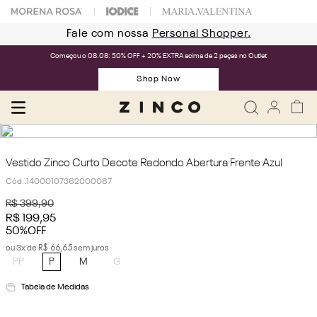
Fale com nossa
Personal Shopper.
Começou o 08.08: 50% OFF + 20% EXTRA acima de 2 peças no Outlet
Shop Now
Vestido Zinco Curto Decote Redondo Abertura Frente Azul
Cód.
:
14000107362000087
R$
399
,
90
R$
199
,
95
50%
OFF
R$
66
,
65
ou
3
x de
sem juros
PP
P
M
G
Tabela de Medidas