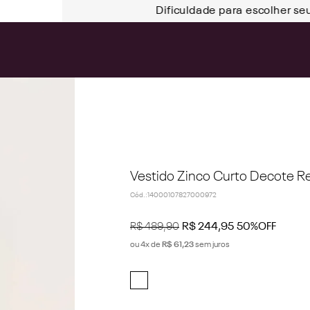
Dificuldade para escolher se
Vestido Zinco Curto Decote Re
Cód.
:
14000107827000972
R$
489
,
90
R$
244
,
95
50%
OFF
ou
4
x de
R$
61
,
23
sem juros