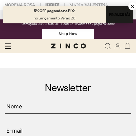
5% OFF pagando no PIX*
Fale com nossa
Personal Shopper.
FINALIZE JÁ!
no Lançamento Verão 26
Começou o 08.08: 50% OFF + 20% EXTRA acima de 2 peças no Outlet
Shop Now
Newsletter