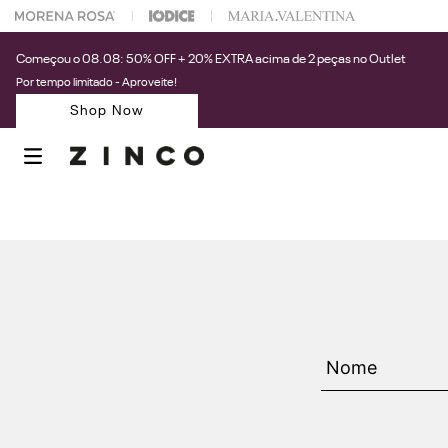
 na sua 1° compra usando o cupom: PRIMEIRAZIN
Começou o 08.08: 50% OFF + 20% EXTRA acima de 2 peças no Outlet
Por tempo limitado - Aproveite!
Shop Now