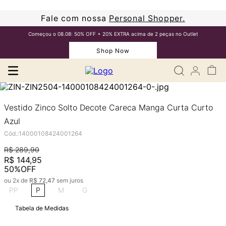
Fale com nossa
Personal Shopper.
Começou o 08.08: 50% OFF + 20% EXTRA acima de 2 peças no Outlet
Shop Now
Vestido Zinco Solto Decote Careca Manga Curta Curto
Azul
Cód.
:
14000108424001264
R$
289
,
90
R$
144
,
95
50%
OFF
ou
2
x de
R$
72
,
47
sem juros
PP
P
M
G
Tabela de Medidas