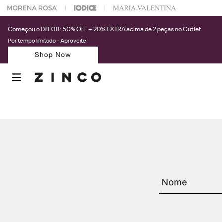
 na sua 1° compra usando o cupom: PRIMEIRAZIN
Começou o 08.08: 50% OFF + 20% EXTRA acima de 2 peças no Outlet
Por tempo limitado - Aproveite!
Shop Now