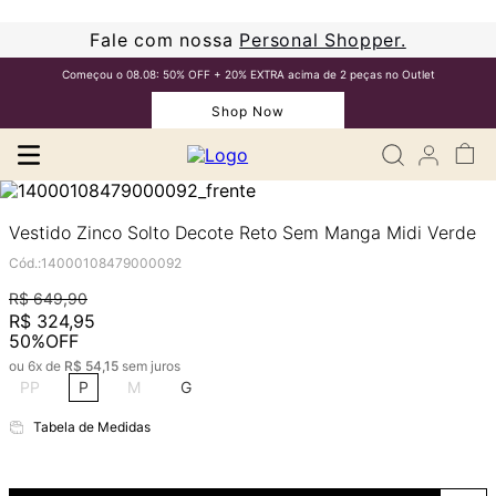
Fale com nossa
Personal Shopper.
Começou o 08.08: 50% OFF + 20% EXTRA acima de 2 peças no Outlet
Shop Now
Vestido Zinco Solto Decote Reto Sem Manga Midi Verde
Cód.
:
14000108479000092
R$
649
,
90
R$
324
,
95
50%
OFF
ou
6
x de
R$
54
,
15
sem juros
PP
P
M
G
Tabela de Medidas