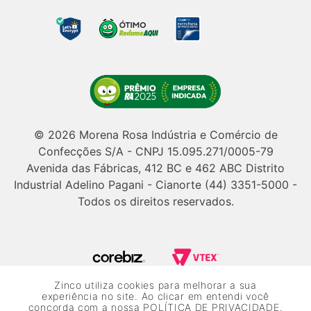
© 2026 Morena Rosa Indústria e Comércio de
Confecções S/A - CNPJ 15.095.271/0005-79
Avenida das Fábricas, 412 BC e 462 ABC Distrito
Industrial Adelino Pagani - Cianorte (44) 3351-5000 -
Todos os direitos reservados.
Zinco utiliza cookies para melhorar a sua
Powered by Grupo Morena Rosa: Morena Rosa, Iódice, Maria Valentina,
experiência no site. Ao clicar em entendi você
Zinco e Lebôh - Todos os direitos reservados.
concorda com a nossa
POLÍTICA DE PRIVACIDADE
.