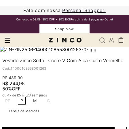
Fale com nossa
Personal Shopper.
Começou o 08.08: 50% OFF + 20% EXTRA acima de 2 peças no Outlet
Shop Now
Vestido Zinco Solto Decote V Com Alça Curto Vermelho
Cód.
:
14000108558001263
R$
489
,
90
R$
244
,
95
50%
OFF
ou
4
x de
sem juros
R$
61
,
23
PP
P
M
G
Tabela de Medidas