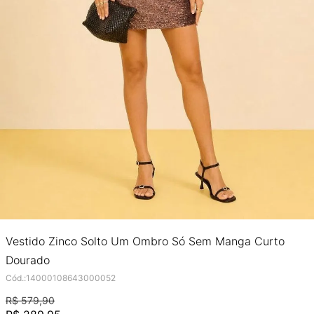
Vestido Zinco Solto Um Ombro Só Sem Manga Curto
Dourado
Cód.
:
14000108643000052
R$
579
,
90