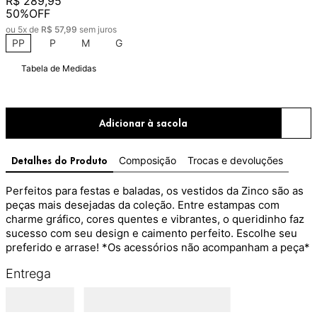
R$
289
,
95
50%
OFF
ou
5
x de
R$
57
,
99
sem juros
PP
P
M
G
Tabela de Medidas
Adicionar à sacola
Composição
Trocas e devoluções
Detalhes do Produto
Perfeitos para festas e baladas, os vestidos da Zinco são as 
peças mais desejadas da coleção. Entre estampas com 
charme gráfico, cores quentes e vibrantes, o queridinho faz 
sucesso com seu design e caimento perfeito. Escolhe seu 
preferido e arrase! *Os acessórios não acompanham a peça*
Entrega