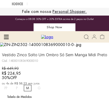
Fale com nossa
Personal Shopper.
Começou o 08.08: 50% OFF + 20% EXTRA acima de 2 peças no Outlet
Shop Now
Vestido Zinco Solto Um Ombro Só Sem Manga Midi Preto
Cód.
:
14000108369000010
R$
449
,
90
R$
224
,
95
50%
OFF
R$
56
,
23
ou
4
x de
sem juros
PP
P
M
G
Tabela de Medidas