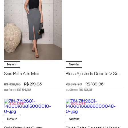
New In
New In
Saia Reta Alta Midi
Blusa Ajustada Decote V Sem
Manga Padrão
R$
219
,
95
R$
189
,
95
R$
439
,
90
R$
379
,
90
ou
4
x de
R$
54
,
98
ou
3
x de
R$
63
,
31
50%
OFF
50%
OFF
New In
New In