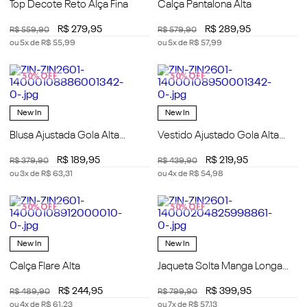
Top Decote Reto Alça Fina
Calça Pantalona Alta
R$
279
,
95
R$
289
,
95
R$
559
,
90
R$
579
,
90
ou
5
x de
R$
55
,
99
ou
5
x de
R$
57
,
99
50%
OFF
50%
OFF
New In
New In
Blusa Ajustada Gola Alta
Vestido Ajustado Gola Alta
Manga Longa Padrão
Manga Longa Midi
R$
189
,
95
R$
219
,
95
R$
379
,
90
R$
439
,
90
ou
3
x de
R$
63
,
31
ou
4
x de
R$
54
,
98
50%
OFF
50%
OFF
New In
New In
Calça Flare Alta
Jaqueta Solta Manga Longa
Padrão
R$
244
,
95
R$
399
,
95
R$
489
,
90
R$
799
,
90
ou
4
x de
R$
61
,
23
ou
7
x de
R$
57
,
13