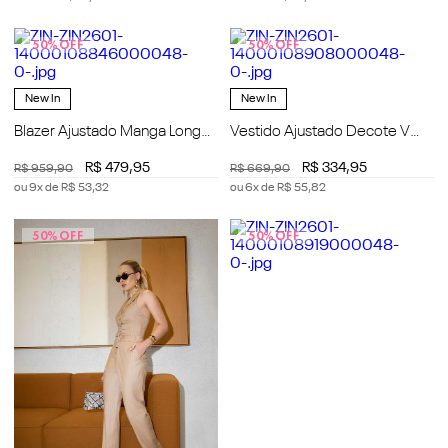
50%
OFF
50%
OFF
New In
New In
Blazer Ajustado Manga Longa
Vestido Ajustado Decote V
Padrão
Sem Manga Curto
R$
479
,
95
R$
334
,
95
R$
959
,
90
R$
669
,
90
ou
9
x de
R$
53
,
32
ou
6
x de
R$
55
,
82
50%
OFF
50%
OFF