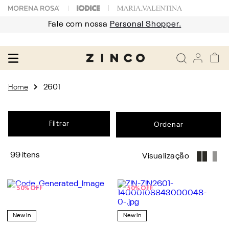
Fale com nossa
Personal Shopper.
2601
Filtrar
99
50%
OFF
50%
OFF
New In
New In