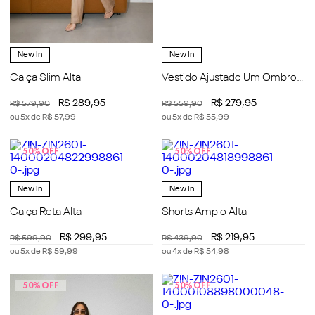
New In
New In
Calça Slim Alta
Vestido Ajustado Um Ombro
Só Manga Longa Curto
R$
289
,
95
R$
279
,
95
R$
579
,
90
R$
559
,
90
ou
5
x de
R$
57
,
99
ou
5
x de
R$
55
,
99
50%
OFF
50%
OFF
New In
New In
Calça Reta Alta
Shorts Amplo Alta
R$
299
,
95
R$
219
,
95
R$
599
,
90
R$
439
,
90
ou
5
x de
R$
59
,
99
ou
4
x de
R$
54
,
98
50%
OFF
50%
OFF