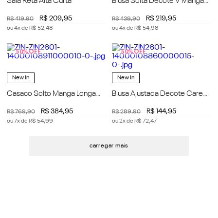
Saia Reta Alta Curta
Blusa Solta Decote V Manga
Longa Padrão
R$
209
,
95
R$
219
,
95
R$
419
,
90
R$
439
,
90
ou
4
x de
R$
52
,
48
ou
4
x de
R$
54
,
98
50%
OFF
50%
OFF
New In
New In
Casaco Solto Manga Longa
Blusa Ajustada Decote Careca
Padrão
Manga Curta Padrão
R$
384
,
95
R$
144
,
95
R$
769
,
90
R$
289
,
90
ou
7
x de
R$
54
,
99
ou
2
x de
R$
72
,
47