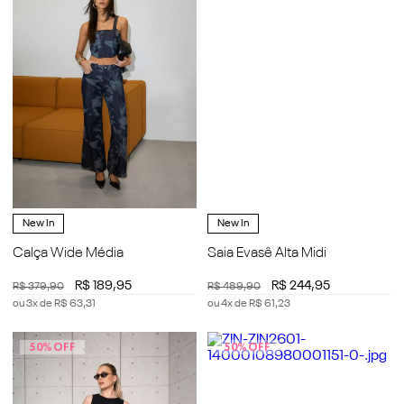
New In
New In
Calça Wide Média
Saia Evasê Alta Midi
R$
189
,
95
R$
244
,
95
R$
379
,
90
R$
489
,
90
ou
3
x de
R$
63
,
31
ou
4
x de
R$
61
,
23
50%
OFF
50%
OFF