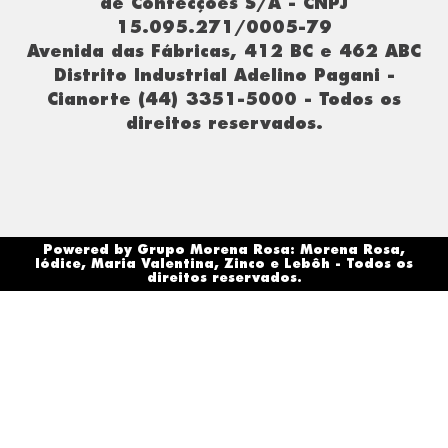
de Confecções S/A - CNPJ
15.095.271/0005-79
Avenida das Fábricas, 412 BC e 462 ABC
Distrito Industrial Adelino Pagani -
Cianorte (44) 3351-5000 - Todos os
direitos reservados.
Powered by Grupo Morena Rosa: Morena Rosa,
Iódice, Maria Valentina, Zinco e Lebôh - Todos os
direitos reservados.