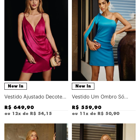
New In
New In
Vestido Ajustado Decote
Vestido Um Ombro Só
Transpassado Com Alça
Crepúsculo
R$
649
,
90
R$
559
,
90
Curto
ou
12
x de
R$
54
,
15
ou
11
x de
R$
50
,
90