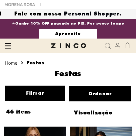
N
Fale com nossa
Personal Shopper.
🔥Ganhe 10% OFF pagando no PIX. Por pouco tempo
Aproveite
Festas
Festas
Filtrar
46