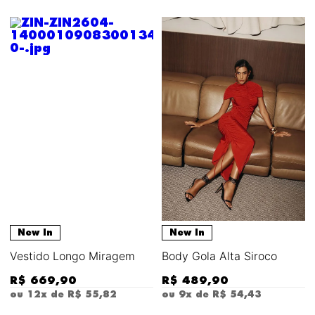
New In
New In
Vestido Longo Miragem
Body Gola Alta Siroco
R$
669
,
90
R$
489
,
90
ou
12
x de
R$
55
,
82
ou
9
x de
R$
54
,
43