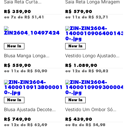
Saia Reta Curta
Saia Reta Longa Miragem
Constelação
R$
359
,
90
R$
579
,
90
ou
7
x de
R$
51
,
41
ou
11
x de
R$
52
,
71
New In
New In
Blusa Manga Longa
Vestido Longo Ajustado
Miragem
Miragem
R$
559
,
90
R$
1
.
089
,
90
ou
11
x de
R$
50
,
90
ou
12
x de
R$
90
,
82
New In
New In
Blusa Ajustada Decote
Vestido Um Ombor Só
Reto Sem Manga Cropped
Calima
R$
749
,
90
R$
439
,
90
ou
12
x de
R$
62
,
49
ou
8
x de
R$
54
,
98