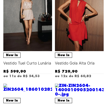
New In
New In
Vestido Tuel Curto Lunária
Vestido Gola Alta Orla
R$
599
,
90
R$
729
,
90
ou
11
x de
R$
54
,
53
ou
12
x de
R$
60
,
82
New In
New In