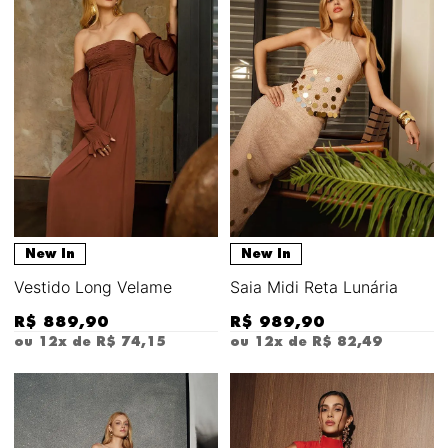
New In
New In
Vestido Long Velame
Saia Midi Reta Lunária
R$
889
,
90
R$
989
,
90
ou
12
x de
R$
74
,
15
ou
12
x de
R$
82
,
49