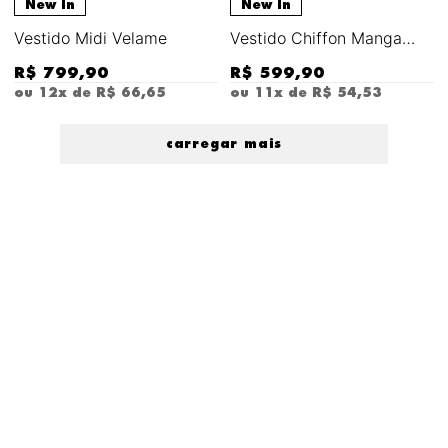
New In
New In
Vestido Midi Velame
Vestido Chiffon Manga
Longa Siroco
R$
799
,
90
R$
599
,
90
ou
12
x de
R$
66
,
65
ou
11
x de
R$
54
,
53