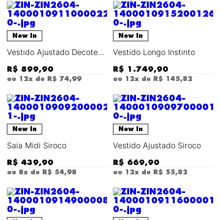
New In
New In
Vestido Ajustado Decote
Vestido Longo Instinto
Costas Com Alça Longo
R$
899
,
90
R$
1
.
749
,
90
ou
12
x de
R$
74
,
99
ou
12
x de
R$
145
,
82
New In
New In
Saia Midi Siroco
Vestido Ajustado Siroco
R$
439
,
90
R$
669
,
90
ou
8
x de
R$
54
,
98
ou
12
x de
R$
55
,
82