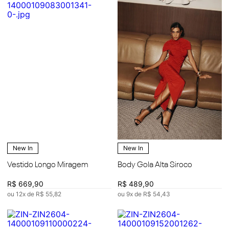
New In
New In
Vestido Longo Miragem
Body Gola Alta Siroco
R$
669
,
90
R$
489
,
90
ou
12
x de
R$
55
,
82
ou
9
x de
R$
54
,
43