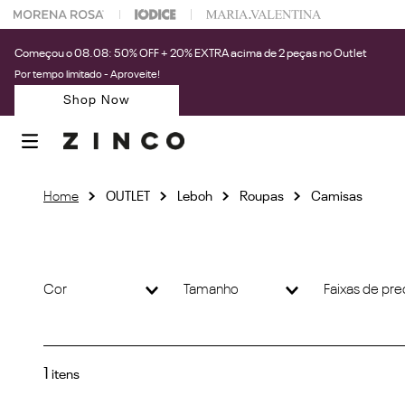
 na sua 1° compra usando o cupom: PRIMEIRAZIN
Começou o 08.08: 50% OFF + 20% EXTRA acima de 2 peças no Outlet
Por tempo limitado - Aproveite!
Shop Now
OUTLET
Leboh
Roupas
Camisas
Cor
Tamanho
Faixas de pr
Azul Marinho
(
1
)
G
(
1
)
1