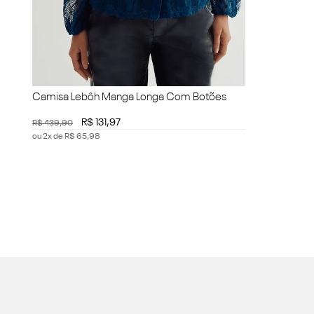
Camisa Lebôh Manga Longa Com Botões
R$
131
,
97
R$
439
,
90
ou
2
x de
R$
65
,
98