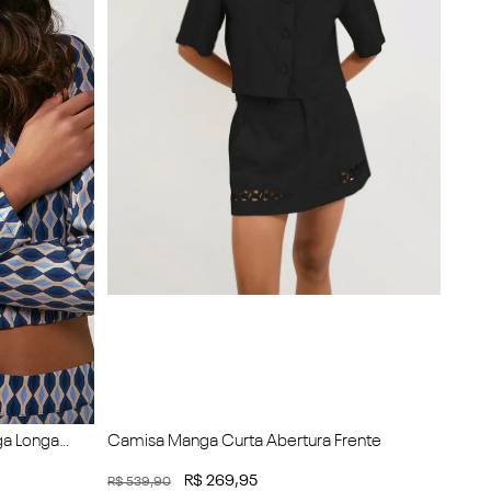
ga Longa
Camisa Manga Curta Abertura Frente
R$
269
,
95
R$
539
,
90