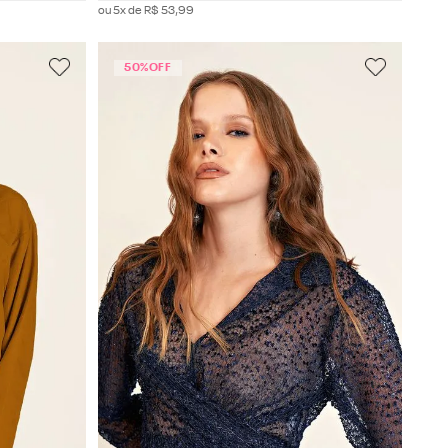
ou
5
x de
R$
53
,
99
50%
OFF