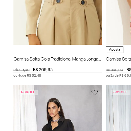
Aposta
Camisa Solta Gola Tradicional Manga Longa
Camisa Solta
Cropped
Cropped
R$
209
,
95
R
R$
419
,
90
R$
399
,
90
ou
4
x de
R$
52
,
48
ou
3
x de
R$
66
,
50%
OFF
50%
OFF