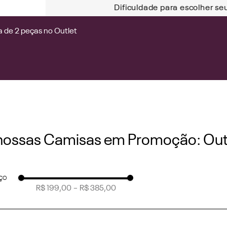
Dificuldade para escolher se
 de 2 peças no Outlet
 nossas Camisas em Promoção: Outl
eço
R$ 199,00
–
R$ 385,00
a
7
)
(
2
)
G
(
12
)