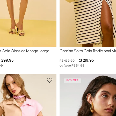
a Gola Clássica Manga Longa
Camisa Solta Gola Tradicional M
Cropped
$
299
,
95
R$
219
,
95
R$
439
,
90
99
ou
4
x de
R$
54
,
98
50%
OFF