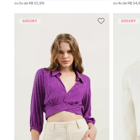
ou
5
x de
R$
52
,
99
ou
4
x de
R$
54
,
50%
OFF
50%
OFF