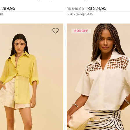
Longa Padrão
$
299
,
95
R$
324
,
95
R$
649
,
90
99
ou
6
x de
R$
54
,
15
50%
OFF