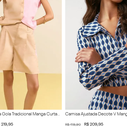
 Gola Tradicional Manga Curta
Camisa Ajustada Decote V Man
Cropped
$
219
,
95
R$
209
,
95
R$
419
,
90