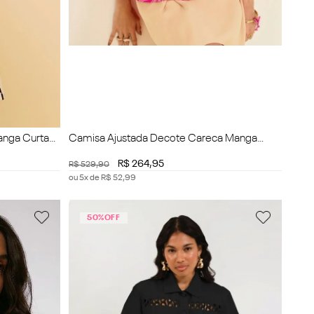
anga Curta
Camisa Ajustada Decote Careca Manga
Curta Padrão
R$
264
,
95
R$
529
,
90
ou
5
x de
R$
52
,
99
50%
OFF