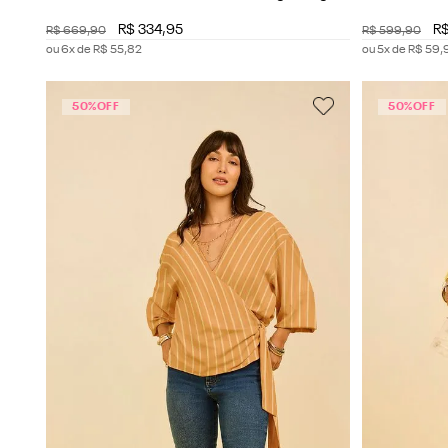
Alongada
Alongada
R$
334
,
95
R
R$
669
,
90
R$
599
,
90
ou
6
x de
R$
55
,
82
ou
5
x de
R$
59
,
50%
OFF
50%
OFF