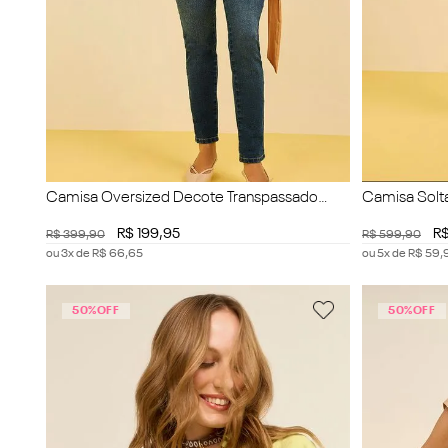
Camisa Oversized Decote Transpassado
Camisa Solt
Manga Longa Padrão
Alongada
R$
199
,
95
R
R$
399
,
90
R$
599
,
90
ou
3
x de
R$
66
,
65
ou
5
x de
R$
59
,
50%
OFF
50%
OFF