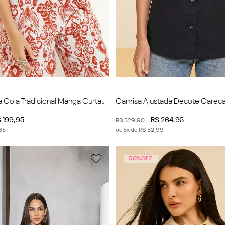
 Gola Tradicional Manga Curta
Camisa Ajustada Decote Carec
Curta Padrão
$
199
,
95
R$
264
,
95
R$
529
,
90
65
ou
5
x de
R$
52
,
99
50%
OFF