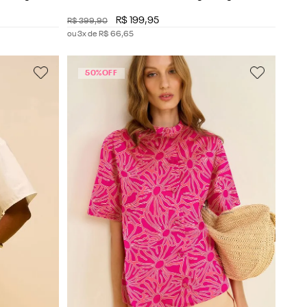
R$
199
,
95
R$
399
,
90
ou
3
x de
R$
66
,
65
50%
OFF