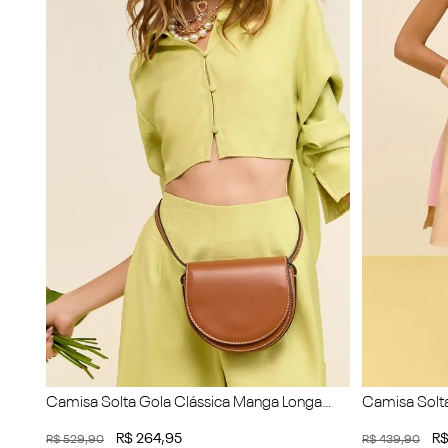
Camisa Solta Gola Clássica Manga Longa
Camisa Solta
Padrão
Alongada
R$
264
,
95
R
R$
529
,
90
R$
439
,
90