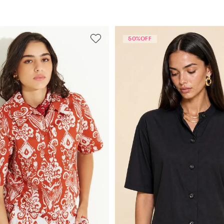
relo
(
2
)
o
(
1
)
50%
OFF