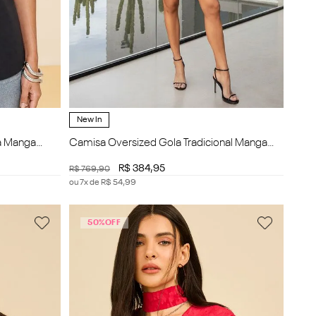
New In
a Manga
Camisa Oversized Gola Tradicional Manga
Longa Alongada
R$
384
,
95
R$
769
,
90
ou
7
x de
R$
54
,
99
50%
OFF