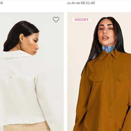
98
ou
4
x de
R$
52
,
48
50%
OFF