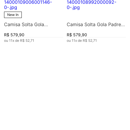
New In
Camisa Solta Gola
Camisa Solta Gola Padre
Tradicional Manga Longa
Manga Longa Cropped
R$
579
,
90
R$
579
,
90
Padrão
ou
11
x de
R$
52
,
71
ou
11
x de
R$
52
,
71