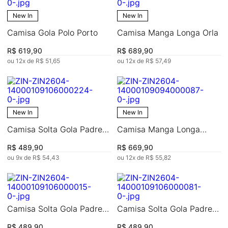
New In
New In
Camisa Gola Polo Porto
Camisa Manga Longa Orla
R$
619
,
90
R$
689
,
90
ou
12
x de
R$
51
,
65
ou
12
x de
R$
57
,
49
New In
New In
Camisa Solta Gola Padre
Camisa Manga Longa
Manga Curta Padrão
Velame
R$
489
,
90
R$
669
,
90
ou
9
x de
R$
54
,
43
ou
12
x de
R$
55
,
82
Camisa Solta Gola Padre
Camisa Solta Gola Padre
Manga Curta Padrão
Manga Curta Padrão
R$
489
,
90
R$
489
,
90