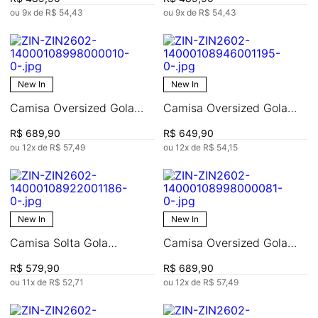
ou
9
x de
R$
54
,
43
ou
9
x de
R$
54
,
43
New In
New In
Camisa Oversized Gola
Camisa Oversized Gola
Tradicional Manga Longa
Tradicional Manga Longa
R$
689
,
90
R$
649
,
90
Alongada
Alongada
ou
12
x de
R$
57
,
49
ou
12
x de
R$
54
,
15
New In
New In
Camisa Solta Gola
Camisa Oversized Gola
Tradicional Manga Longa
Tradicional Manga Longa
R$
579
,
90
R$
689
,
90
Alongada
Alongada
ou
11
x de
R$
52
,
71
ou
12
x de
R$
57
,
49