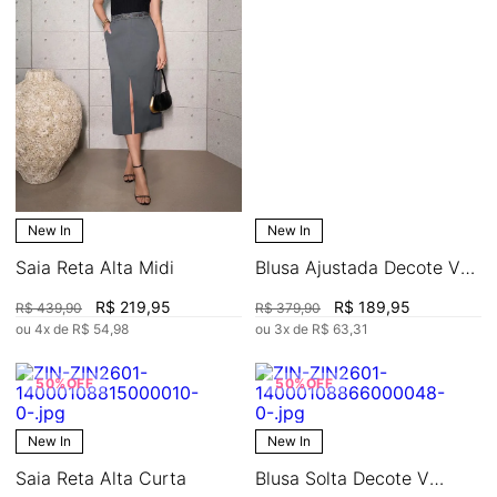
New In
New In
Saia Reta Alta Midi
Blusa Ajustada Decote V
Sem Manga Padrão
R$
219
,
95
R$
189
,
95
R$
439
,
90
R$
379
,
90
ou
4
x de
R$
54
,
98
ou
3
x de
R$
63
,
31
50%
OFF
50%
OFF
New In
New In
Saia Reta Alta Curta
Blusa Solta Decote V