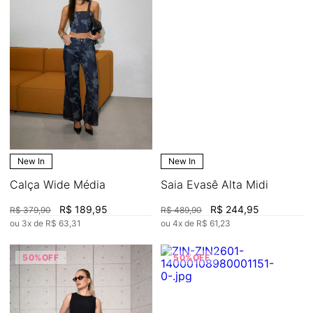
New In
New In
Calça Wide Média
Saia Evasê Alta Midi
R$
189
,
95
R$
244
,
95
R$
379
,
90
R$
489
,
90
ou
3
x de
R$
63
,
31
ou
4
x de
R$
61
,
23
50%
OFF
50%
OFF