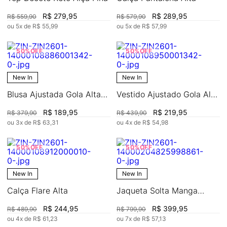
R$
279
,
95
R$
289
,
95
R$
559
,
90
R$
579
,
90
ou
5
x de
R$
55
,
99
ou
5
x de
R$
57
,
99
50%
OFF
50%
OFF
New In
New In
Blusa Ajustada Gola Alta
Vestido Ajustado Gola Alta
Manga Longa Padrão
Manga Longa Midi
R$
189
,
95
R$
219
,
95
R$
379
,
90
R$
439
,
90
ou
3
x de
R$
63
,
31
ou
4
x de
R$
54
,
98
50%
OFF
50%
OFF
New In
New In
Calça Flare Alta
Jaqueta Solta Manga
Longa Padrão
R$
244
,
95
R$
399
,
95
R$
489
,
90
R$
799
,
90
ou
4
x de
R$
61
,
23
ou
7
x de
R$
57
,
13