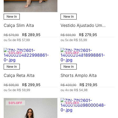
New In
New In
Calça Slim Alta
Vestido Ajustado Um
Ombro Só Manga Longa
R$
289
,
95
R$
279
,
95
R$
579
,
90
R$
559
,
90
Curto
ou
5
x de
R$
57
,
99
ou
5
x de
R$
55
,
99
50%
OFF
50%
OFF
New In
New In
Calça Reta Alta
Shorts Amplo Alta
R$
299
,
95
R$
219
,
95
R$
599
,
90
R$
439
,
90
ou
5
x de
R$
59
,
99
ou
4
x de
R$
54
,
98
50%
OFF
50%
OFF