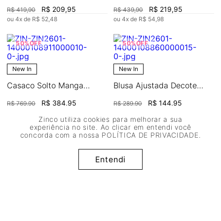
Manga Longa Padrão
R$
209
,
95
R$
219
,
95
R$
419
,
90
R$
439
,
90
ou
4
x de
R$
52
,
48
ou
4
x de
R$
54
,
98
50%
OFF
50%
OFF
New In
New In
Casaco Solto Manga
Blusa Ajustada Decote
Longa Padrão
Careca Manga Curta
R$
384
,
95
R$
144
,
95
R$
769
,
90
R$
289
,
90
Padrão
ou
7
x de
R$
54
,
99
ou
2
x de
R$
72
,
47
Zinco utiliza cookies para melhorar a sua
experiência no site. Ao clicar em entendi você
concorda com a nossa
POLÍTICA DE PRIVACIDADE
.
Entendi