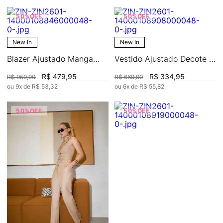
50%
OFF
50%
OFF
New In
New In
Blazer Ajustado Manga
Vestido Ajustado Decote V
Longa Padrão
Sem Manga Curto
R$
479
,
95
R$
334
,
95
R$
959
,
90
R$
669
,
90
ou
9
x de
R$
53
,
32
ou
6
x de
R$
55
,
82
50%
OFF
50%
OFF