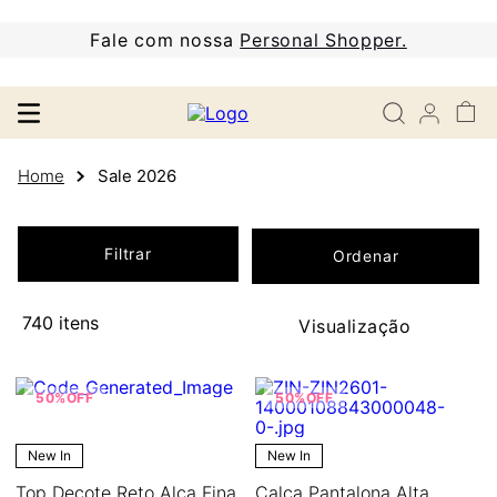
Fale com nossa
Personal Shopper.
Sale 2026
Filtrar
740
50%
OFF
50%
OFF
New In
New In
Top Decote Reto Alça Fina
Calça Pantalona Alta