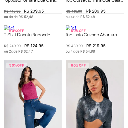
Top Justo Tomara Que Caia
Top Corset Tomara Que Caia
Com Recorte
Com Botão
R$
209
,
95
R$
209
,
95
R$
419
,
90
R$
419
,
90
ou
4
x de
R$
52
,
48
ou
4
x de
R$
52
,
48
50%
OFF
50%
OFF
T-Shirt Decote Redondo
Top Justo Cavado Abertura
Estampada
Costa
R$
124
,
95
R$
219
,
95
R$
249
,
90
R$
439
,
90
ou
2
x de
R$
62
,
47
ou
4
x de
R$
54
,
98
50%
OFF
60%
OFF