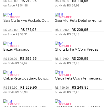
R$
219
,
95
R$
219
,
95
R$
439
,
90
R$
439
,
90
ou
4
x de
R$
54
,
98
ou
4
x de
R$
54
,
98
50%
OFF
50%
OFF
Saia Curta Five Pockets Com
Saia Midi Reta Detalhe Frontal
Recorte
R$
174
,
95
R$
209
,
95
R$
349
,
90
R$
419
,
90
ou
3
x de
R$
58
,
31
ou
4
x de
R$
52
,
48
50%
OFF
50%
OFF
Blazer Alongado
Shorts Linha A Com Pregas
R$
299
,
95
R$
209
,
95
R$
599
,
90
R$
419
,
90
ou
5
x de
R$
59
,
99
ou
4
x de
R$
52
,
48
50%
OFF
50%
OFF
Calca Reta Cós Baixo Bolso
Calca Reta Cós Intermediário
Lateral
Detalhe Ilhós
R$
269
,
95
R$
249
,
95
R$
539
,
90
R$
499
,
90
ou
5
x de
R$
53
,
99
ou
4
x de
R$
62
,
48
50%
OFF
50%
OFF