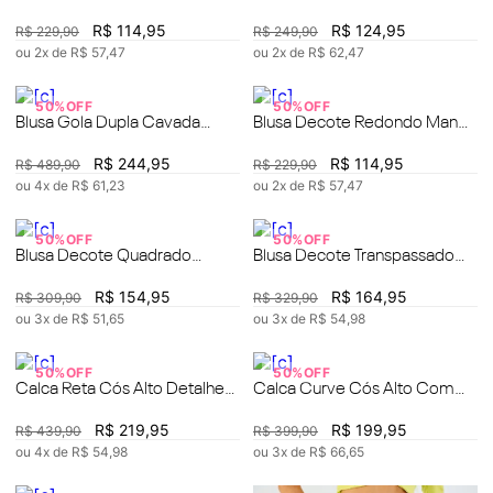
Amarração
R$
114
,
95
R$
124
,
95
R$
229
,
90
R$
249
,
90
ou
2
x de
R$
57
,
47
ou
2
x de
R$
62
,
47
50%
OFF
50%
OFF
Blusa Gola Dupla Cavada
Blusa Decote Redondo Manga
Com Recorte
Curta Abertura Lateral
R$
244
,
95
R$
114
,
95
R$
489
,
90
R$
229
,
90
ou
4
x de
R$
61
,
23
ou
2
x de
R$
57
,
47
50%
OFF
50%
OFF
Blusa Decote Quadrado
Blusa Decote Transpassado
Manga Curta Básica
Manga Curta Detalhe Elástico
R$
154
,
95
R$
164
,
95
R$
309
,
90
R$
329
,
90
ou
3
x de
R$
51
,
65
ou
3
x de
R$
54
,
98
50%
OFF
50%
OFF
Calca Reta Cós Alto Detalhe
Calca Curve Cós Alto Com
Cós
Botão
R$
219
,
95
R$
199
,
95
R$
439
,
90
R$
399
,
90
ou
4
x de
R$
54
,
98
ou
3
x de
R$
66
,
65