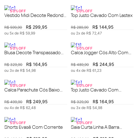
50%
OFF
50%
OFF
Vestido Midi Decote Redondo
Top Justo Cavado Com Lastex
Com Metal
R$
299
,
95
R$
144
,
95
R$
599
,
90
R$
289
,
90
ou
5
x de
R$
59
,
99
ou
2
x de
R$
72
,
47
50%
OFF
50%
OFF
Blusa Decote Transpassado
Calca Jogger Cós Alto Com
Manga Curta Detalhe Elástico
Corrente
R$
164
,
95
R$
244
,
95
R$
329
,
90
R$
489
,
90
ou
3
x de
R$
54
,
98
ou
4
x de
R$
61
,
23
50%
OFF
50%
OFF
Calca Parachute Cós Baixo
Top Justo Cavado Com
Com Pregas
Babados
R$
249
,
95
R$
164
,
95
R$
499
,
90
R$
329
,
90
ou
4
x de
R$
62
,
48
ou
3
x de
R$
54
,
98
50%
OFF
50%
OFF
Shorts Evasê Com Corrente
Saia Curta Linha A Barra
Assimétrica