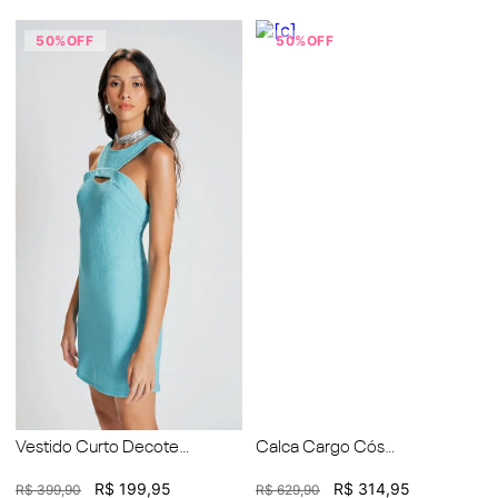
50%
OFF
50%
OFF
Vestido Curto Decote
Calca Cargo Cós
Redondo Abertura Frente
Intermediário Bolso Faca
R$
199
,
95
R$
314
,
95
R$
399
,
90
R$
629
,
90