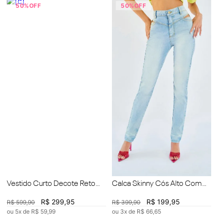
50%
OFF
50%
OFF
Vestido Curto Decote Reto
Calca Skinny Cós Alto Com
Detalhe Ilhós
Recorte
R$
299
,
95
R$
199
,
95
R$
599
,
90
R$
399
,
90
ou
5
x de
R$
59
,
99
ou
3
x de
R$
66
,
65