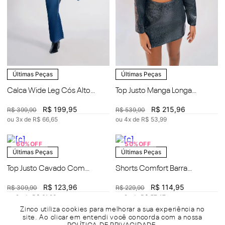
Últimas Peças
Últimas Peças
Calca Wide Leg Cós Alto
Top Justo Manga Longa
Estiletado
Detalhe Avios
R$
199
,
95
R$
215
,
96
R$
399
,
90
R$
539
,
90
ou
3
x de
R$
66
,
65
ou
4
x de
R$
53
,
99
60%
OFF
50%
OFF
Últimas Peças
Últimas Peças
Top Justo Cavado Com
Shorts Comfort Barra
Cordão
Arredondada
R$
123
,
96
R$
114
,
95
R$
309
,
90
R$
229
,
90
ou
2
x de
R$
61
,
98
ou
2
x de
R$
57
,
47
Zinco utiliza cookies para melhorar a sua experiência no
site. Ao clicar em entendi você concorda com a nossa