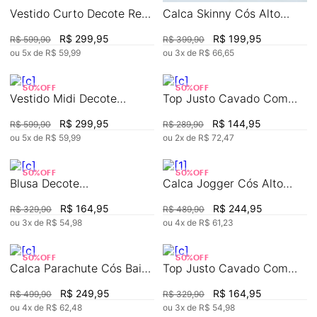
Vestido Curto Decote Reto
Calca Skinny Cós Alto
Detalhe Ilhós
Com Recorte
R$
299
,
95
R$
199
,
95
R$
599
,
90
R$
399
,
90
ou
5
x de
R$
59
,
99
ou
3
x de
R$
66
,
65
50%
OFF
50%
OFF
Vestido Midi Decote
Top Justo Cavado Com
Redondo Com Metal
Lastex
R$
299
,
95
R$
144
,
95
R$
599
,
90
R$
289
,
90
ou
5
x de
R$
59
,
99
ou
2
x de
R$
72
,
47
50%
OFF
50%
OFF
Blusa Decote
Calca Jogger Cós Alto
Transpassado Manga
Com Corrente
R$
164
,
95
R$
244
,
95
R$
329
,
90
R$
489
,
90
Curta Detalhe Elástico
ou
3
x de
R$
54
,
98
ou
4
x de
R$
61
,
23
50%
OFF
50%
OFF
Calca Parachute Cós Baixo
Top Justo Cavado Com
Com Pregas
Babados
R$
249
,
95
R$
164
,
95
R$
499
,
90
R$
329
,
90
ou
4
x de
R$
62
,
48
ou
3
x de
R$
54
,
98