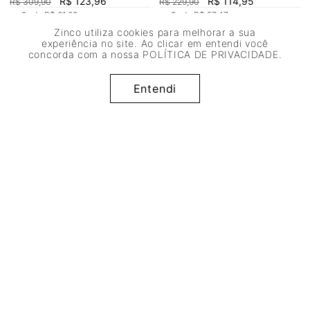
R$
123
,
96
R$
114
,
95
R$
309
,
90
R$
229
,
90
ou
2
x de
R$
61
,
98
ou
2
x de
R$
57
,
47
Zinco utiliza cookies para melhorar a sua
experiência no site. Ao clicar em entendi você
concorda com a nossa
POLÍTICA DE PRIVACIDADE
.
Entendi