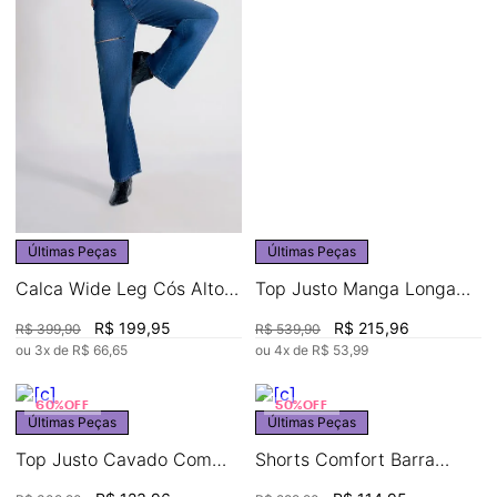
Últimas Peças
Últimas Peças
Calca Wide Leg Cós Alto
Top Justo Manga Longa
Estiletado
Detalhe Avios
R$
199
,
95
R$
215
,
96
R$
399
,
90
R$
539
,
90
ou
3
x de
R$
66
,
65
ou
4
x de
R$
53
,
99
60%
OFF
50%
OFF
Últimas Peças
Últimas Peças
Top Justo Cavado Com
Shorts Comfort Barra
Cordão
Arredondada