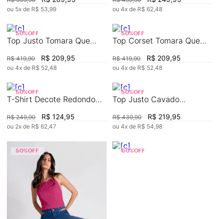
ou
5
x de
R$
53
,
99
ou
4
x de
R$
62
,
48
50%
OFF
50%
OFF
Top Justo Tomara Que
Top Corset Tomara Que
Caia Com Recorte
Caia Com Botão
R$
209
,
95
R$
209
,
95
R$
419
,
90
R$
419
,
90
ou
4
x de
R$
52
,
48
ou
4
x de
R$
52
,
48
50%
OFF
50%
OFF
T-Shirt Decote Redondo
Top Justo Cavado
Estampada
Abertura Costa
R$
124
,
95
R$
219
,
95
R$
249
,
90
R$
439
,
90
ou
2
x de
R$
62
,
47
ou
4
x de
R$
54
,
98
50%
OFF
60%
OFF