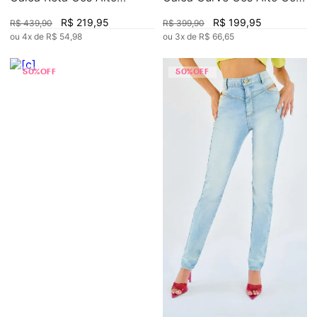
Detalhe Cós
Botão
R$
219
,
95
R$
199
,
95
R$
439
,
90
R$
399
,
90
ou
4
x de
R$
54
,
98
ou
3
x de
R$
66
,
65
50%
OFF
50%
OFF