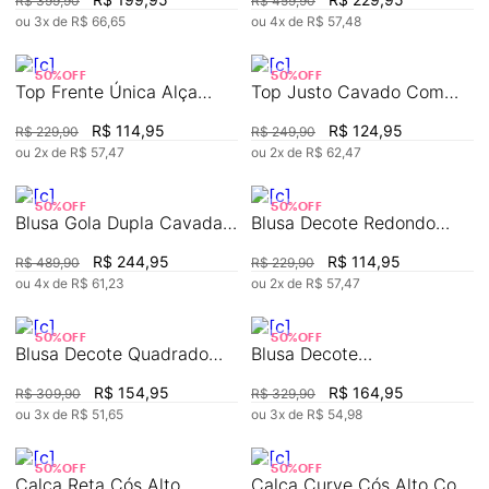
R$
399
,
90
R$
459
,
90
ou
3
x de
R$
66
,
65
ou
4
x de
R$
57
,
48
50%
OFF
50%
OFF
Top Frente Única Alça
Top Justo Cavado Com
Com Amarração
Lastex
R$
114
,
95
R$
124
,
95
R$
229
,
90
R$
249
,
90
ou
2
x de
R$
57
,
47
ou
2
x de
R$
62
,
47
50%
OFF
50%
OFF
Blusa Gola Dupla Cavada
Blusa Decote Redondo
Com Recorte
Manga Curta Abertura
R$
244
,
95
R$
114
,
95
R$
489
,
90
R$
229
,
90
Lateral
ou
4
x de
R$
61
,
23
ou
2
x de
R$
57
,
47
50%
OFF
50%
OFF
Blusa Decote Quadrado
Blusa Decote
Manga Curta Básica
Transpassado Manga
R$
154
,
95
R$
164
,
95
R$
309
,
90
R$
329
,
90
Curta Detalhe Elástico
ou
3
x de
R$
51
,
65
ou
3
x de
R$
54
,
98
50%
OFF
50%
OFF
Calca Reta Cós Alto
Calca Curve Cós Alto Com