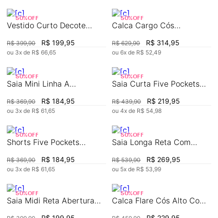
50%
OFF
50%
OFF
Vestido Curto Decote
Calca Cargo Cós
Redondo Abertura Frente
Intermediário Bolso Faca
R$
199
,
95
R$
314
,
95
R$
399
,
90
R$
629
,
90
ou
3
x de
R$
66
,
65
ou
6
x de
R$
52
,
49
50%
OFF
50%
OFF
Saia Mini Linha A
Saia Curta Five Pockets
Composê Tecido
Com Recorte
R$
184
,
95
R$
219
,
95
R$
369
,
90
R$
439
,
90
ou
3
x de
R$
61
,
65
ou
4
x de
R$
54
,
98
50%
OFF
50%
OFF
Shorts Five Pockets
Saia Longa Reta Com
Detalhe Avesso
Babado
R$
184
,
95
R$
269
,
95
R$
369
,
90
R$
539
,
90
ou
3
x de
R$
61
,
65
ou
5
x de
R$
53
,
99
50%
OFF
50%
OFF
Saia Midi Reta Abertura
Calca Flare Cós Alto Com
Frente
Faixa
R$
199
,
95
R$
229
,
95