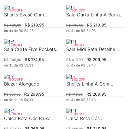
50%
OFF
50%
OFF
Shorts Evasê Com
Saia Curta Linha A Barra
Corrente
Assimétrica
R$
219
,
95
R$
219
,
95
R$
439
,
90
R$
439
,
90
ou
4
x de
R$
54
,
98
ou
4
x de
R$
54
,
98
50%
OFF
50%
OFF
Saia Curta Five Pockets
Saia Midi Reta Detalhe
Com Recorte
Frontal
R$
174
,
95
R$
209
,
95
R$
349
,
90
R$
419
,
90
ou
3
x de
R$
58
,
31
ou
4
x de
R$
52
,
48
50%
OFF
50%
OFF
Blazer Alongado
Shorts Linha A Com
Pregas
R$
299
,
95
R$
209
,
95
R$
599
,
90
R$
419
,
90
ou
5
x de
R$
59
,
99
ou
4
x de
R$
52
,
48
50%
OFF
50%
OFF
Calca Reta Cós Baixo
Calca Reta Cós
Bolso Lateral
Intermediário Detalhe Ilhós
R$
269
,
95
R$
249
,
95
R$
539
,
90
R$
499
,
90