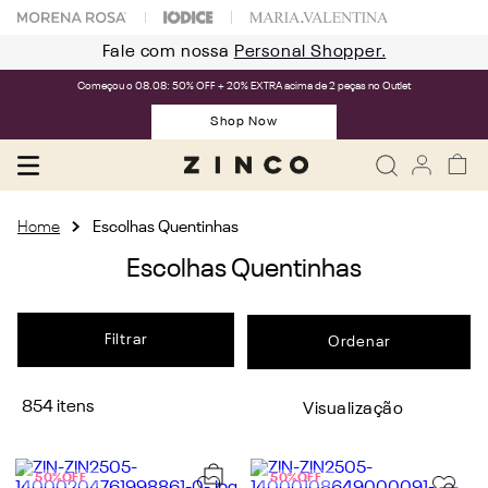
Fale com nossa
Personal Shopper.
Começou o 08.08: 50% OFF + 20% EXTRA acima de 2 peças no Outlet
Shop Now
Escolhas Quentinhas
Escolhas Quentinhas
Filtrar
854
50%
OFF
50%
OFF