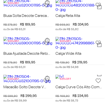
50%
OFF
50%
OFF
Blusa Solta Decote Careca
Calça Reta Alta
Manga Longa Padrão
R$
189
,
95
R$
334
,
95
R$
379
,
90
R$
669
,
90
ou
3
x de
R$
63
,
31
ou
6
x de
R$
55
,
82
50%
OFF
50%
OFF
Blusa Ajustada Decote Reto
Calça Wide Alta
Manga 3 Quartos Padrão
R$
189
,
95
R$
219
,
95
R$
379
,
90
R$
439
,
90
ou
3
x de
R$
63
,
31
ou
4
x de
R$
54
,
98
50%
OFF
50%
OFF
Macacão Solto Decote V
Calça Curve Cós Alto Com
Manga 3 Quartos Longo
Puídos
R$
299
,
95
R$
234
,
95
R$
599
,
90
R$
469
,
90
ou
5
x de
R$
59
,
99
ou
4
x de
R$
58
,
73