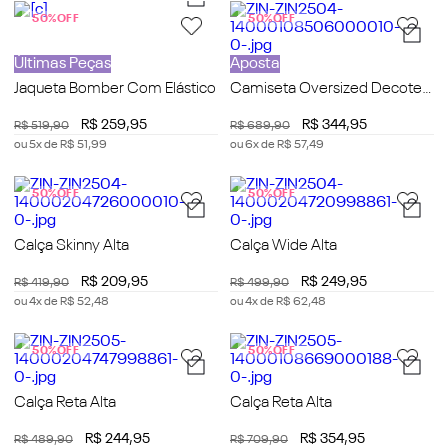
50%
OFF
50%
OFF
Últimas Peças
Aposta
Jaqueta Bomber Com Elástico
Camiseta Oversized Decote
Careca Manga Curta
R$
259
,
95
R$
344
,
95
R$
519
,
90
R$
689
,
90
Alongada
ou
5
x de
R$
51
,
99
ou
6
x de
R$
57
,
49
50%
OFF
50%
OFF
Calça Skinny Alta
Calça Wide Alta
R$
209
,
95
R$
249
,
95
R$
419
,
90
R$
499
,
90
ou
4
x de
R$
52
,
48
ou
4
x de
R$
62
,
48
50%
OFF
50%
OFF
Calça Reta Alta
Calça Reta Alta
R$
244
,
95
R$
354
,
95
R$
489
,
90
R$
709
,
90