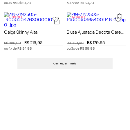
ou
4
x de
R$
61
,
23
ou
7
x de
R$
50
,
70
50%
OFF
50%
OFF
Calça Skinny Alta
Blusa Ajustada Decote Careca
Manga Curta Padrão
R$
219
,
95
R$
179
,
95
R$
439
,
90
R$
359
,
90
ou
4
x de
R$
54
,
98
ou
3
x de
R$
59
,
98