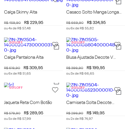
Calça Skinny Alta
Casaco Solto Manga Longa
Padrão
R$
229
,
95
R$
334
,
95
R$
459
,
90
R$
669
,
90
ou
4
x de
R$
57
,
48
ou
6
x de
R$
55
,
82
50%
OFF
50%
OFF
Calça Pantalona Alta
Blusa Ajustada Decote V
Manga Curta Padrão
R$
309
,
95
R$
199
,
95
R$
619
,
90
R$
399
,
90
ou
6
x de
R$
51
,
65
ou
3
x de
R$
66
,
65
50%
OFF
50%
OFF
Jaqueta Reta Com Botão
Camiseta Solta Decote
Careca Manga Curta Padrão
R$
289
,
95
R$
149
,
95
R$
579
,
90
R$
299
,
90
ou
5
x de
R$
57
,
99
ou
2
x de
R$
74
,
97