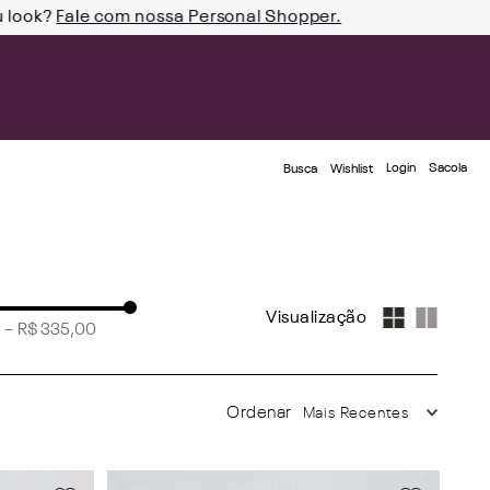
u look?
Fale com nossa Personal Shopper.
Login
Busca
Wishlist
–
R$ 335,00
8
(
5
)
Mais Recentes
6
(
3
)
2
(
1
)