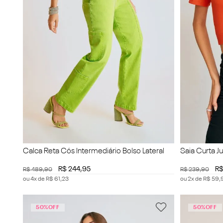
Calca Reta Cós Intermediário Bolso Lateral
Saia Curta J
R$
244
,
95
R
R$
489
,
90
R$
239
,
90
ou
4
x de
R$
61
,
23
ou
2
x de
R$
59
,
50%
OFF
50%
OFF