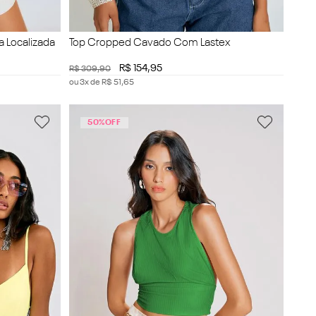
 Localizada
Top Cropped Cavado Com Lastex
R$
154
,
95
R$
309
,
90
ou
3
x de
R$
51
,
65
50%
OFF