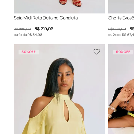
Saia Midi Reta Detalhe Canaleta
Shorts Evasê
R$
219
,
95
R
R$
439
,
90
R$
269
,
90
ou
4
x de
R$
54
,
98
ou
2
x de
R$
67
,
4
50%
OFF
50%
OFF