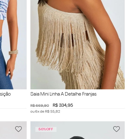
sição
Saia Mini Linha A Detalhe Franjas
R$
334
,
95
R$
669
,
90
ou
6
x de
R$
55
,
82
50%
OFF