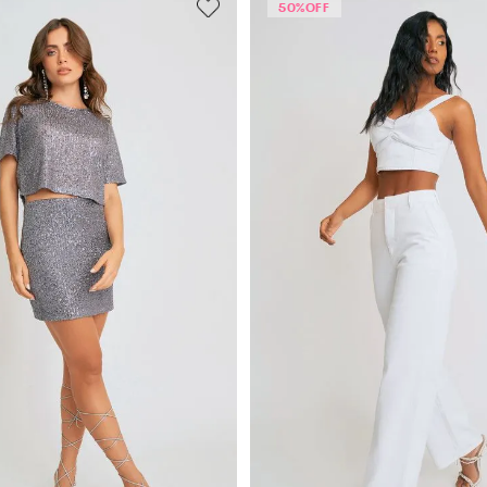
50%
OFF
rado
(
1
)