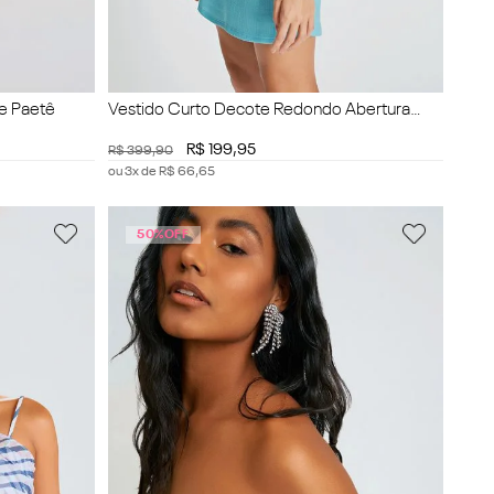
he Paetê
Vestido Curto Decote Redondo Abertura
Frente
R$
199
,
95
R$
399
,
90
ou
3
x de
R$
66
,
65
50%
OFF