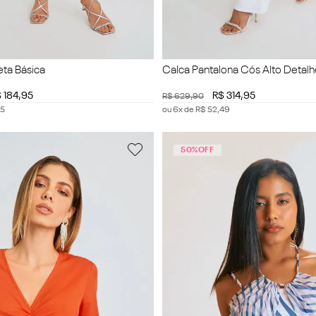
eta Básica
Calca Pantalona Cós Alto Detal
$
184
,
95
R$
314
,
95
R$
629
,
90
5
ou
6
x de
R$
52
,
49
50%
OFF