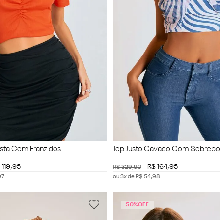
usta Com Franzidos
Top Justo Cavado Com Sobrepo
$
119
,
95
R$
164
,
95
R$
329
,
90
97
ou
3
x de
R$
54
,
98
50%
OFF