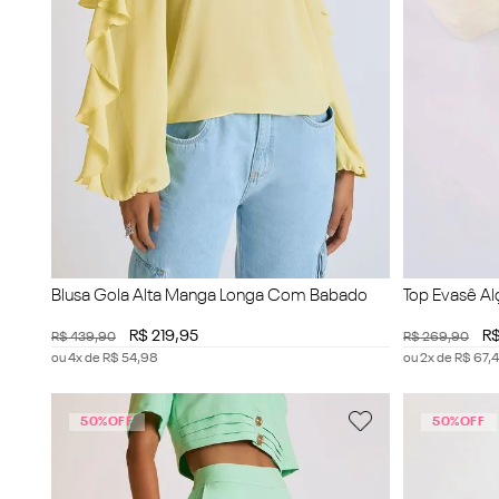
Blusa Gola Alta Manga Longa Com Babado
Top Evasê Al
R$
219
,
95
R
R$
439
,
90
R$
269
,
90
ou
4
x de
R$
54
,
98
ou
2
x de
R$
67
,
4
50%
OFF
50%
OFF