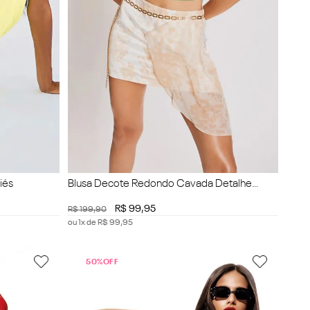
iés
Blusa Decote Redondo Cavada Detalhe
Costas
R$
99
,
95
R$
199
,
90
ou
1
x de
R$
99
,
95
50%
OFF