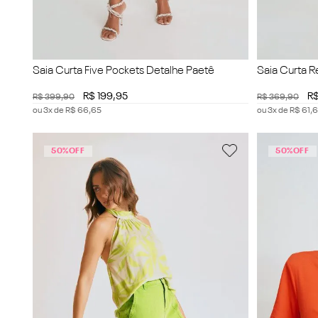
Saia Curta Five Pockets Detalhe Paetê
Saia Curta R
R$
199
,
95
R
R$
399
,
90
R$
369
,
90
ou
3
x de
R$
66
,
65
ou
3
x de
R$
61
,
6
50%
OFF
50%
OFF