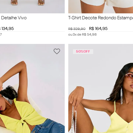
 Detalhe Vivo
T-Shirt Decote Redondo Estampa
$
134
,
95
R$
164
,
95
R$
329
,
90
7
ou
3
x de
R$
54
,
98
50%
OFF