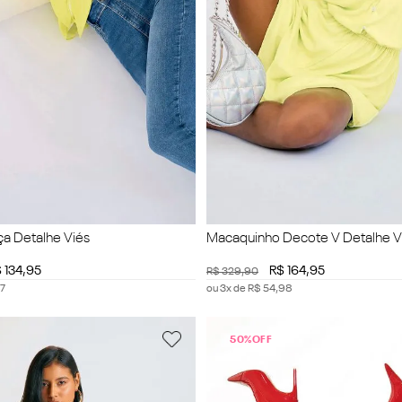
ça Detalhe Viés
Macaquinho Decote V Detalhe V
$
134
,
95
R$
164
,
95
R$
329
,
90
7
ou
3
x de
R$
54
,
98
50%
OFF