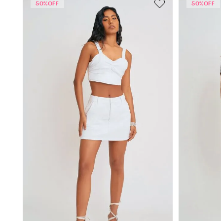
50%
OFF
50%
OFF
Macacoes e
Macaquinhos
(
1
)
Dou