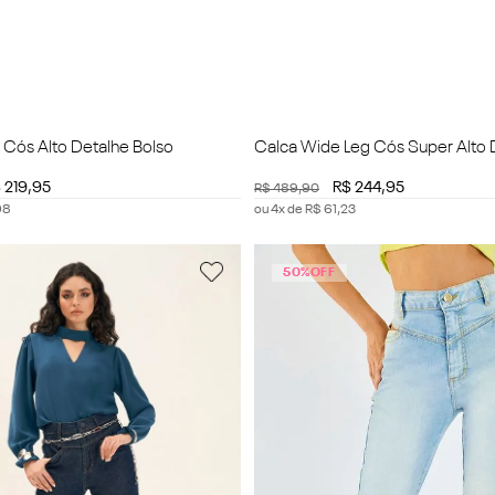
 Cós Alto Detalhe Bolso
Calca Wide Leg Cós Super Alto 
$
219
,
95
R$
244
,
95
R$
489
,
90
98
ou
4
x de
R$
61
,
23
50%
OFF