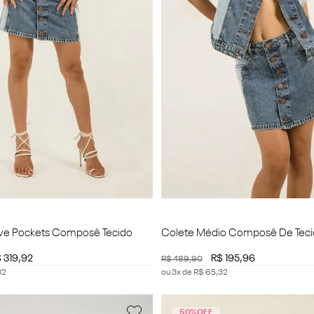
Five Pockets Composê Tecido
Colete Médio Composê De Teci
$
319
,
92
R$
195
,
96
R$
489
,
90
32
ou
3
x de
R$
65
,
32
50%
OFF