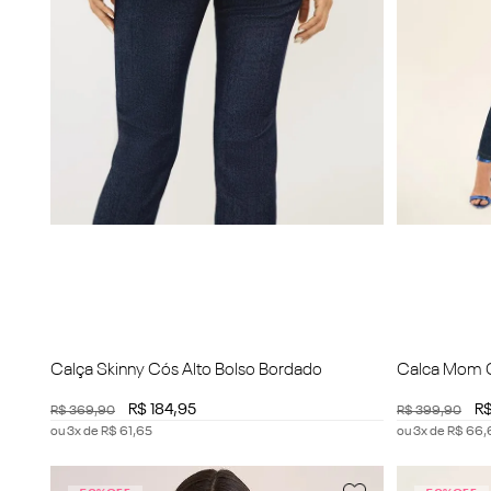
Calça Skinny Cós Alto Bolso Bordado
Calca Mom C
Pesponto
R$
184
,
95
R
R$
369
,
90
R$
399
,
90
ou
3
x de
R$
61
,
65
ou
3
x de
R$
66
,