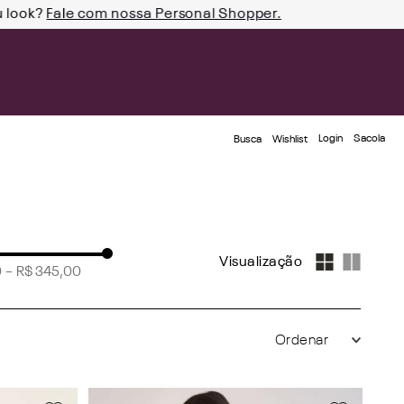
u look?
Fale com nossa Personal Shopper.
Login
Busca
Wishlist
0
–
R$ 345,00
8
(
11
)
0
(
4
)
(
1
)