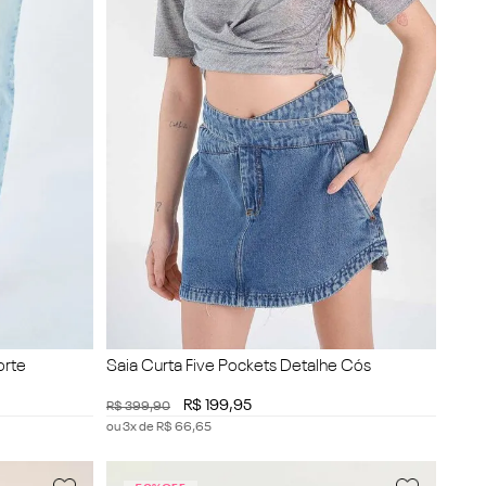
orte
Saia Curta Five Pockets Detalhe Cós
R$
199
,
95
R$
399
,
90
ou
3
x de
R$
66
,
65