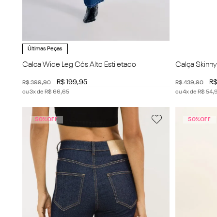
Últimas Peças
Calca Wide Leg Cós Alto Estiletado
Calça Skinny
R$
199
,
95
R
R$
399
,
90
R$
439
,
90
ou
3
x de
R$
66
,
65
ou
4
x de
R$
54
,
50%
OFF
50%
OFF