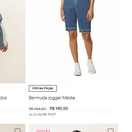
Últimas Peças
dos
Bermuda Jogger Média
R$
149
,
95
R$
299
,
90
ou
2
x de
R$
74
,
97
50%
OFF