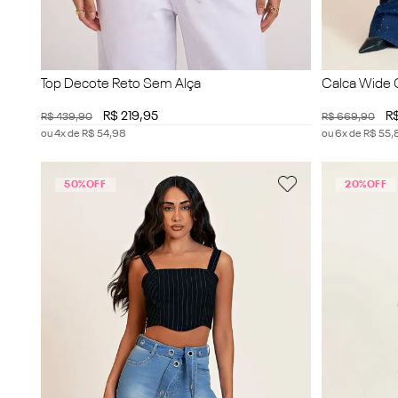
Top Decote Reto Sem Alça
Calca Wide 
R$
219
,
95
R
R$
439
,
90
R$
669
,
90
ou
4
x de
R$
54
,
98
ou
6
x de
R$
55
,
50%
OFF
20%
OFF