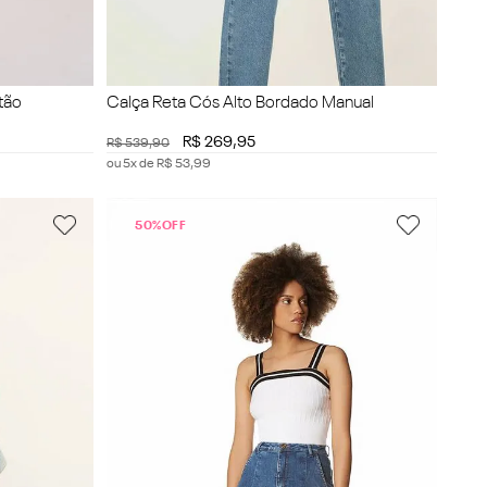
tão
Calça Reta Cós Alto Bordado Manual
R$
269
,
95
R$
539
,
90
ou
5
x de
R$
53
,
99
50%
OFF