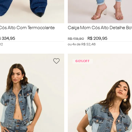
Cós Alto Com Termocolante
Calça Mom Cós Alto Detalhe Bo
$
334
,
95
R$
209
,
95
R$
419
,
90
82
ou
4
x de
R$
52
,
48
60%
OFF