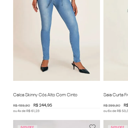
Calca Skinny Cós Alto Com Cinto
Saia Curta 
R$
244
,
95
R
R$
489
,
90
R$
399
,
90
ou
4
x de
R$
61
,
23
ou
6
x de
R$
53
,
50%
OFF
50%
OFF