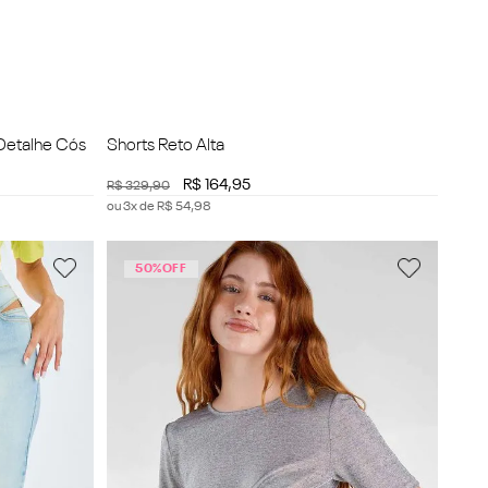
Detalhe Cós
Shorts Reto Alta
R$
164
,
95
R$
329
,
90
ou
3
x de
R$
54
,
98
50%
OFF