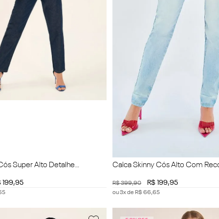
ós Super Alto Detalhe
Calca Skinny Cós Alto Com Rec
$
199
,
95
R$
199
,
95
R$
399
,
90
65
ou
3
x de
R$
66
,
65