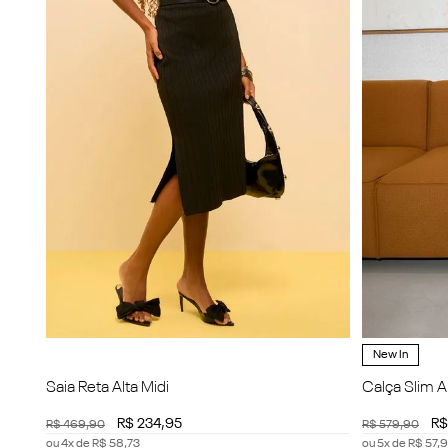
New In
Saia Reta Alta Midi
Calça Slim A
R$
234
,
95
R$
R$
469
,
90
R$
579
,
90
ou
4
x de
R$
58
,
73
ou
5
x de
R$
57
,
9