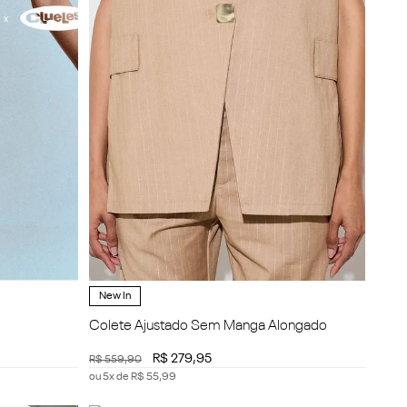
New In
Colete Ajustado Sem Manga Alongado
R$
279
,
95
R$
559
,
90
ou
5
x de
R$
55
,
99