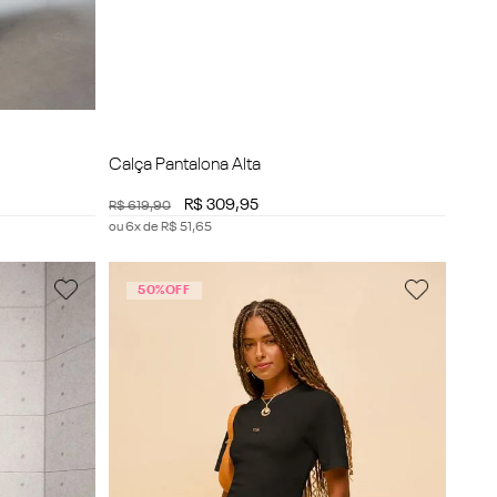
Calça Pantalona Alta
R$
309
,
95
R$
619
,
90
ou
6
x de
R$
51
,
65
50%
OFF