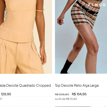
tada Decote Quadrado Cropped
Top Decote Reto Alça Larga
$
129
,
95
R$
154
,
95
R$
309
,
90
97
ou
3
x de
R$
51
,
65