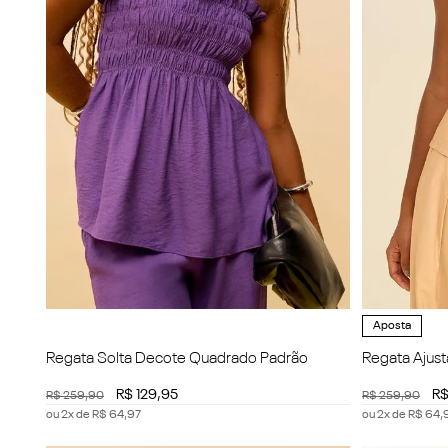
Aposta
Regata Solta Decote Quadrado Padrão
Regata Ajus
R$
129
,
95
R
R$
259
,
90
R$
259
,
90
ou
2
x de
R$
64
,
97
ou
2
x de
R$
64
,