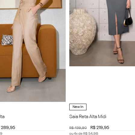
New In
lta
Saia Reta Alta Midi
289
,
95
R$
219
,
95
R$
439
,
90
9
ou
4
x de
R$
54
,
98