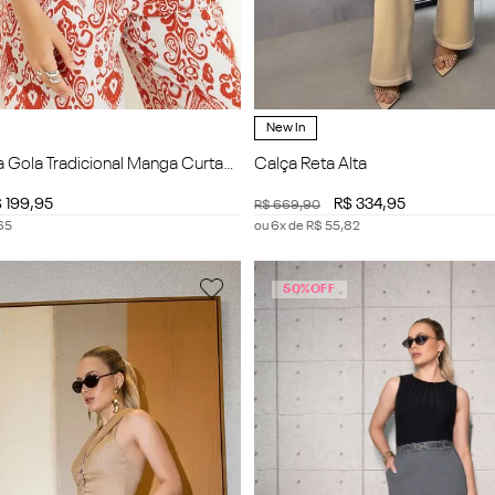
New In
 Gola Tradicional Manga Curta
Calça Reta Alta
$
199
,
95
R$
334
,
95
R$
669
,
90
65
ou
6
x de
R$
55
,
82
50%
OFF