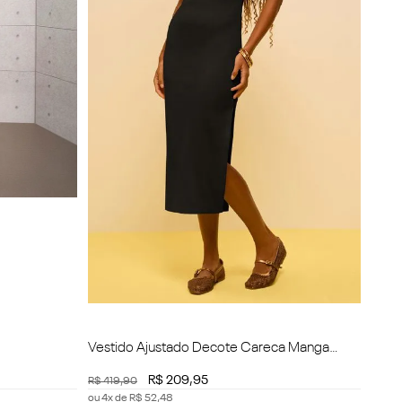
Vestido Ajustado Decote Careca Manga
Curta Midi
R$
209
,
95
R$
419
,
90
ou
4
x de
R$
52
,
48