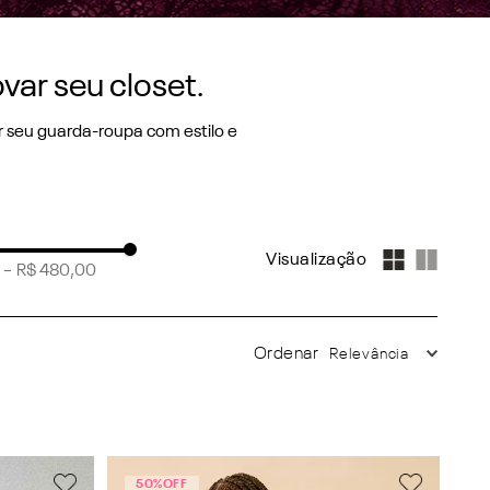
var seu closet.
r seu guarda-roupa com estilo e
 desejos das mulheres modernas,
es das passarelas internacionais
–
R$ 480,00
rantindo durabilidade e conforto
(
204
)
Relevância
 os acabamentos, resultando em
8
(
177
)
da
.
2
(
119
)
 de
expressão pessoal
, e por isso,
peças perfeitas para o seu corpo
50%
OFF