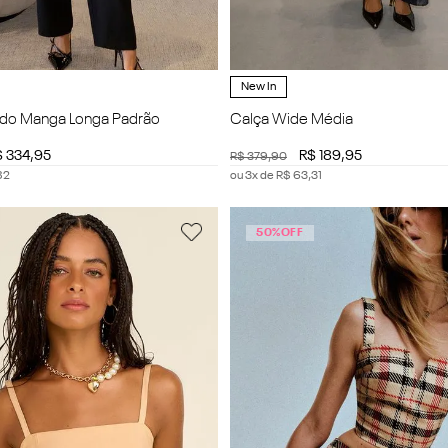
New In
tado Manga Longa Padrão
Calça Wide Média
$
334
,
95
R$
189
,
95
R$
379
,
90
82
ou
3
x de
R$
63
,
31
50%
OFF