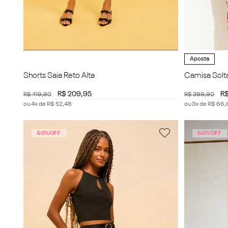
Aposta
Shorts Saia Reto Alta
Camisa Solta
Cropped
R$
209
,
95
R
R$
419
,
90
R$
399
,
90
ou
4
x de
R$
52
,
48
ou
3
x de
R$
66
,
50%
OFF
50%
OFF