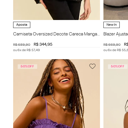
Aposta
New In
Camiseta Oversized Decote Careca Manga
Blazer Ajus
Curta Alongada
R$
344
,
95
R
R$
689
,
90
R$
669
,
90
ou
6
x de
R$
57
,
49
ou
6
x de
R$
55
,
50%
OFF
50%
OFF