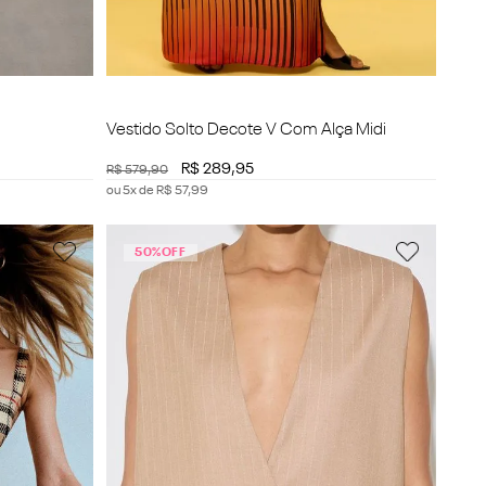
Vestido Solto Decote V Com Alça Midi
R$
289
,
95
R$
579
,
90
ou
5
x de
R$
57
,
99
50%
OFF